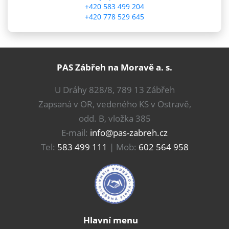
+420 583 499 204
+420 778 529 645
PAS Zábřeh na Moravě a. s.
U Dráhy 828/8, 789 13 Zábřeh
Zapsaná v OR, vedeného KS v Ostravě,
odd. B, vložka 385
E-mail:
info@pas-zabreh.cz
Tel:
583 499 111
| Mob:
602 564 958
Hlavní menu