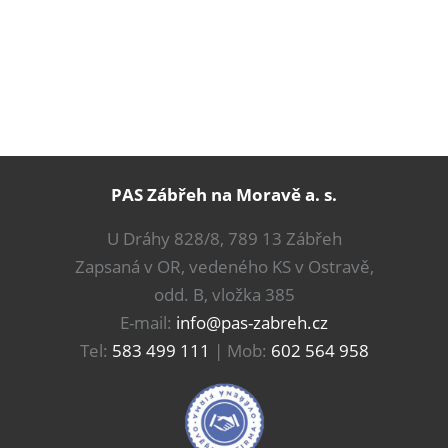
PAS Zábřeh na Moravě a. s.
U Dráhy 828/8, 789 13 Zábřeh
Zapsaná v OR, vedeného KS v Ostravě,
odd. B, vložka 385
E-mail:
info@pas-zabreh.cz
Tel:
583 499 111
| Mob:
602 564 958