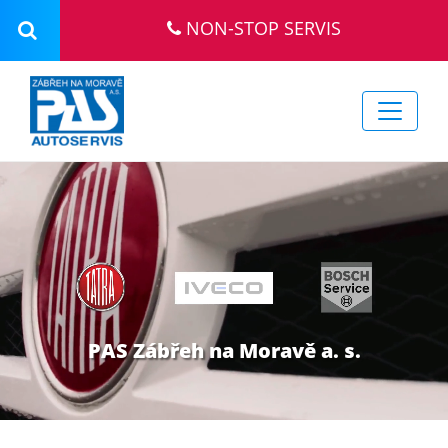
NON-STOP SERVIS
PAS Zábřeh na Moravě a. s.