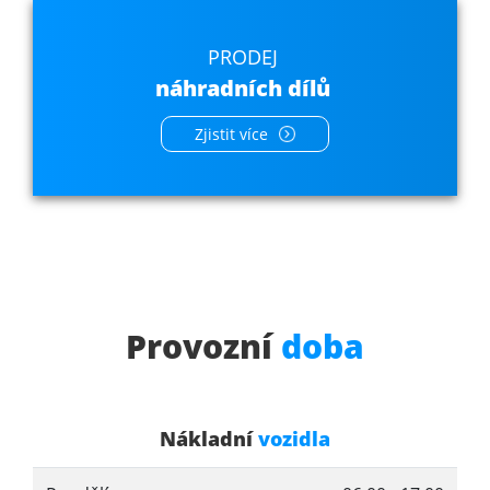
PRODEJ
náhradních dílů
Zjistit více
Provozní
doba
Nákladní
vozidla