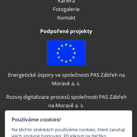
Kariéra
Fotogalerie
Kontakt
Podpořené projekty
Energetické úspory ve společnosti PAS Zábřeh na
Moravě a. s.
Rozvoj digitalizace procesů společnosti PAS Zábřeh
na Moravě a. s.
Objednat servis online
Používáme cookies!
Na těchto stránkách používáme cookies, které zaručují
Přejete si servis pro Vaše nákladní nebo osobní
jejich správné fungování. Při kliknutí na tlačítko