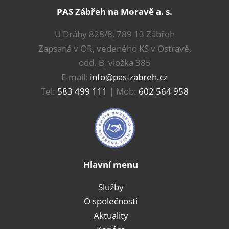
PAS Zábřeh na Moravě a. s.
U Dráhy 828/8, 789 13 Zábřeh
Zapsaná v OR, vedeného KS v Ostravě,
odd. B, vložka 385
E-mail:
info@pas-zabreh.cz
Tel:
583 499 111
| Mob:
602 564 958
Hlavní menu
Služby
O společnosti
Aktuality